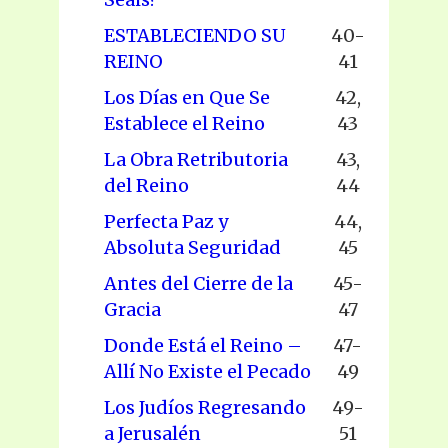
ESTABLECIENDO SU
40-
REINO
41
Los Días en Que Se
42,
Establece el Reino
43
La Obra Retributoria
43,
del Reino
44
Perfecta Paz y
44,
Absoluta Seguridad
45
Antes del Cierre de la
45-
Gracia
47
Donde Está el Reino –
47-
Allí No Existe el Pecado
49
Los Judíos Regresando
49-
a Jerusalén
51