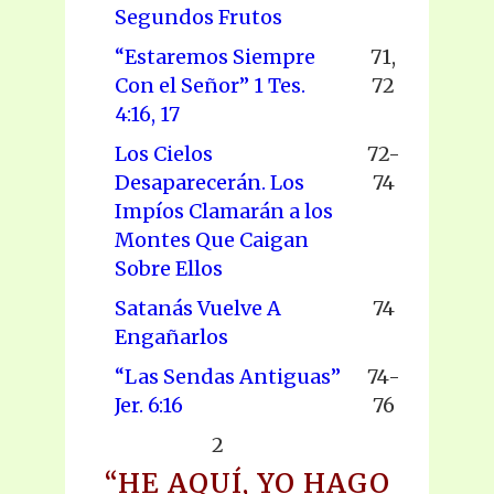
Segundos Frutos
“Estaremos Siempre
71,
Con el Señor” 1 Tes.
72
4:16, 17
Los Cielos
72-
Desaparecerán. Los
74
Impíos Clamarán a los
Montes Que Caigan
Sobre Ellos
Satanás Vuelve A
74
Engañarlos
“Las Sendas Antiguas”
74-
Jer. 6:16
76
2
“HE AQUÍ, YO HAGO