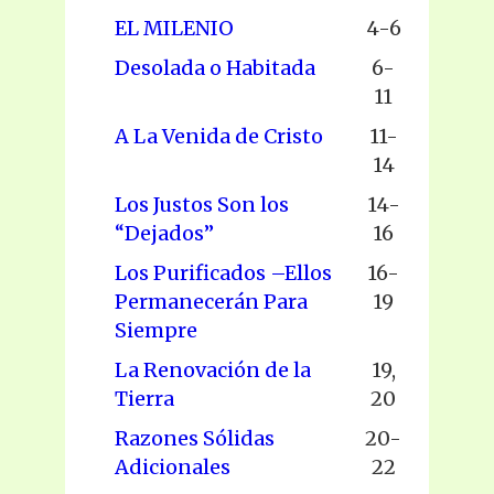
EL MILENIO
4-6
Desolada o Habitada
6-
11
A La Venida de Cristo
11-
14
Los Justos Son los
14-
“Dejados”
16
Los Purificados –Ellos
16-
Permanecerán Para
19
Siempre
La Renovación de la
19,
Tierra
20
Razones Sólidas
20-
Adicionales
22