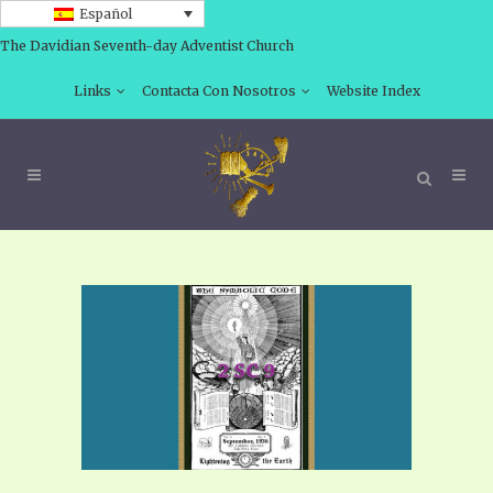
Español
The Davidian Seventh-day Adventist Church
Links
Contacta Con Nosotros
Website Index