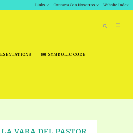
Links
Contacta Con Nosotros
Website Index
ESENTATIONS
SYMBOLIC CODE
BOOK STORE
INT DOWNLOAD
D STUDIES
DOWNLOAD VIDEOS
 LA VARA DEL PASTOR