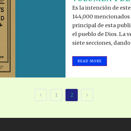
TODOS LO
THE SHEPHERD’S ROD IN EP
Es la intención de este 
FORMAT
SCHOOL O
144,000 mencionados en
SPIRIT OF PROPHECY EXCER
principal de esta publ
el pueblo de Dios. La 
LITERATURE
siete secciones, dando 
READ MORE
1
2