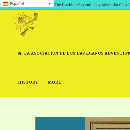
Español
The Davidian Seventh-day Adventist Churc
LA ASOCIACIÓN DE LOS DAVIDIANOS ADVENTIST
HISTORY
MORE
SHEPHERD’S ROD, VOLS. 1 AND 2
PRESENTATION NO. 7 V
SERIES
TRACTS 1-15
SCHOOL OF THE PROPHE
TIMELY GREETINGS, VOL. 1
SCHOOL OF THE PROPH
TIMELY GREETINGS, VOL. 2