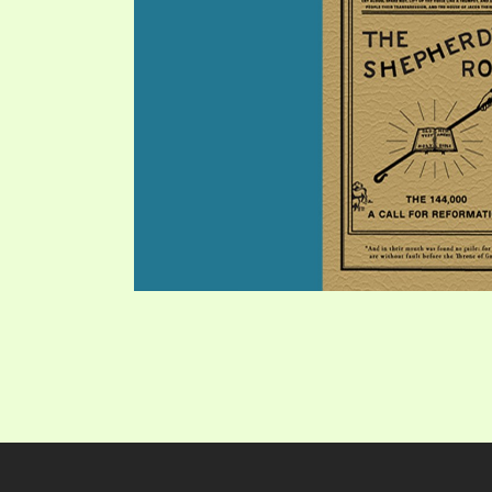
PRAYER MEETINGS
ANSWERER BOOKS 1-5
VIDEO ARCHIVES
UNNUMBERED TRACTS
JEZREEL LETTERS, NOS. 1-9
SYMBOLIC CODES
SHEPHERD’S ROD STUDY CHARTS