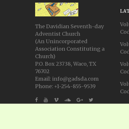
LA
Vol
The Davidian Seventh-day
Cod
Adventist Church
(An Unincorporated
Vol
Association Constituting a
Cod
Church)
P.O. Box 23738, Waco, TX
Vol
76702
Cod
Email: info@gadsda.com
Vol
Phone: +1-254-855-9539
Cod
© Copyright 2025, Gadsda