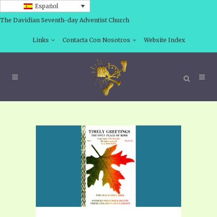
Español
The Davidian Seventh-day Adventist Church
Links
Contacta Con Nosotros
Website Index