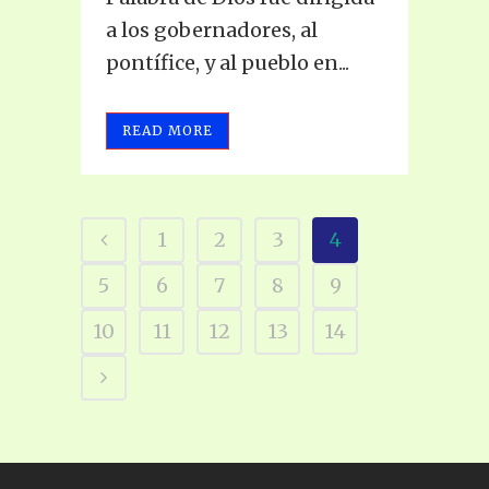
a los gobernadores, al
pontífice, y al pueblo en...
READ MORE
1
2
3
4
5
6
7
8
9
10
11
12
13
14