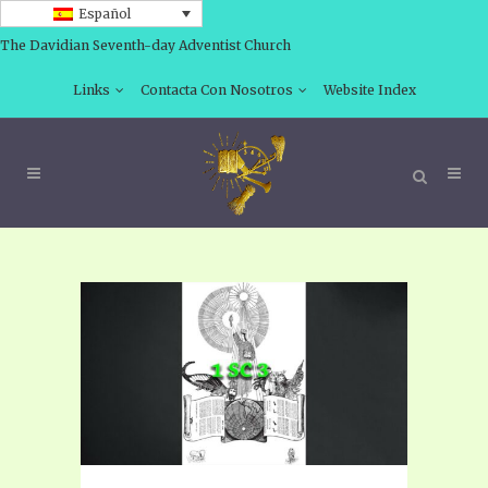
Español
The Davidian Seventh-day Adventist Church
Links
Contacta Con Nosotros
Website Index