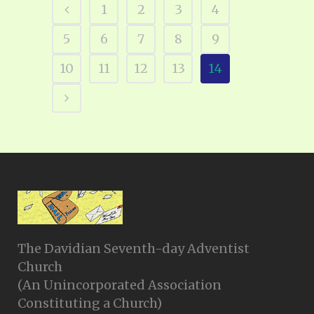
1
2
3
4
5
6
7
8
9
10
11
12
13
14
The Davidian Seventh-day Adventist
Church
(An Unincorporated Association
Constituting a Church)