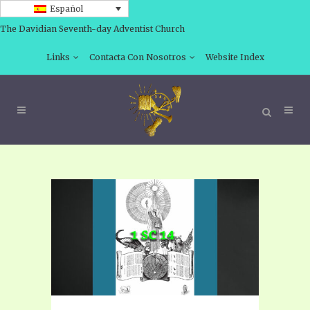
Español
The Davidian Seventh-day Adventist Church
Links
Contacta Con Nosotros
Website Index