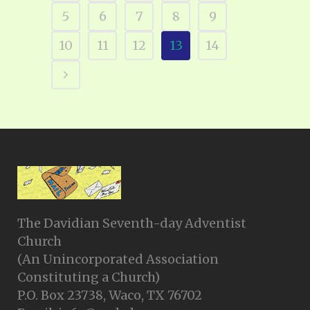
5
6
7
8
9
10
11
12
13
14
The Davidian Seventh-day Adventist
Church
(An Unincorporated Association
Constituting a Church)
P.O. Box 23738, Waco, TX 76702