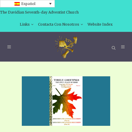
Español
The Davidian Seventh-day Adventist Church
Links
Contacta Con Nosotros
Website Index