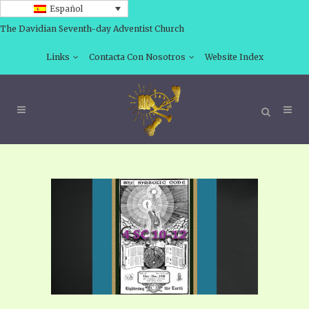
Español
The Davidian Seventh-day Adventist Church
Links
Contacta Con Nosotros
Website Index