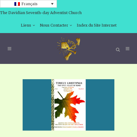
Français
The Davidian Seventh-day Adventist Church
Liens
Nous Contacter
Index du Site Internet