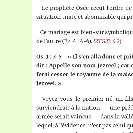
Le prophète Osée reçut l’ordre de 
situation triste et abominable qui pr
Ce mariage est bien-sûr symbolique, 
de l’autre (Éz. 4 : 4-6).
{2TG2
1
:
4.2
}
Os. 1 : 3-5—
«
Il s’en alla donc et pr
dit : Appelle son nom J
e
zr
e
el ; car
ferai cesser le royaume de la maison
J
e
zr
e
el.
»
Voyez-vous, le premier né, un fils
surviendrait à la nation — une pré
armée serait vaincue — dans la vallée
lequel, à l’évidence, n’est pas celui q