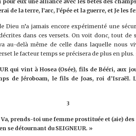
ai pour eux une alliance avec les bêtes des champs
i de la terre, l’arc, l’épée et la guerre, et Je les 
 Dieu n’a jamais encore expérimenté une sécurit
 décrites dans ces versets. On voit donc, tout de 
va au-delà même de celle dans laquelle nous v
erset le facteur temps se précisera de plus en plus.
R qui vint à Hosea (Osée), fils de Bééri, aux jo
mps de Jéroboam, le fils de Joas, roi d’Israë
3
Va, prends-toi une femme prostituée et (aie) des 
 en se détournant du SEIGNEUR.
»