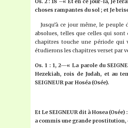
Os. 2 : 18
–
« Et en ce jour-là, Je fer
choses rampantes du sol ; et Je brisera
Jusqu’à ce jour même, le peuple de
absolues, telles que celles qui sont
chapitres touche une période qui 
étudierons les chapitres verset par v
Os. 1 : 1, 2—
«
La parole du SEIGNEU
Hezekiah, rois de Judah, et au te
SEIGNEUR par Hoséa (Osée).
Et Le SEIGNEUR dit à Hosea (Osée) : 
a commis une grande prostitution,