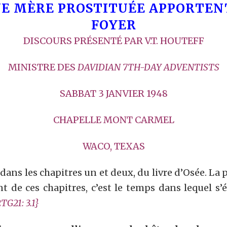
N
E MÈRE PROSTITUÉE APPORTEN
FOYER
DISCOURS PRÉSENTÉ PAR V.T. HOUTEFF
MINISTRE DES
D
AVIDIAN 7TH-DAY ADVENTISTS
SABBAT 3 JANVIER 1948
CHAPELLE MONT CARMEL
WACO, TEXAS
dans les chapitres un et deux, du livre d’Osée. La 
nt de ces chapitres, c’est le temps dans lequel s
2TG2
1
:
3.1
}