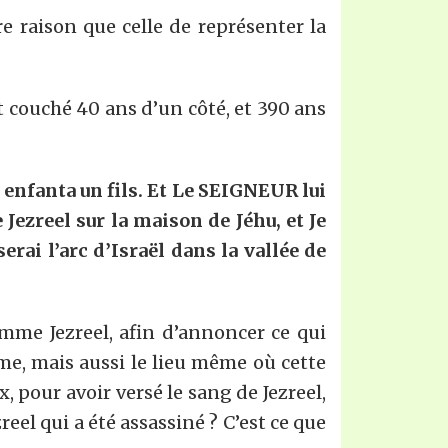
 raison que celle de représenter la
t couché 40 ans d’un côté, et 390 ans
ui enfanta un fils. Et Le SEIGNEUR lui
 J
e
zr
e
el sur la maison de Jéhu, et
J
e
serai l’arc d’Israël dans la vallée de
mme Jezreel, afin d’annoncer ce qui
e, mais aussi le lieu même où cette
, pour avoir versé le sang de Jezreel,
zreel qui a été assassiné ? C’est ce que