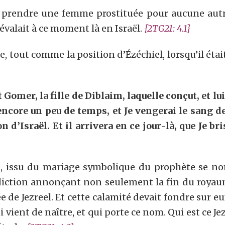
prendre une femme prostituée pour aucune autre
évalait à ce moment là en Israël.
{2TG2
1
:
4.1
}
tout comme la position d’Ézéchiel, lorsqu’il étai
it Gomer, la fille de Diblaim, laquelle conçut, et l
 encore un peu de temps, et
J
e vengerai le sang de
 d’Israël. Et il arrivera en ce jour-là, que
J
e bri
, issu du mariage symbolique du prophète se no
diction annonçant non seulement la fin du royaum
 de Jezreel. Et cette calamité devait fondre sur eux
ui vient de naître, et qui porte ce nom. Qui est ce Je