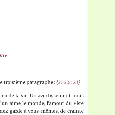
Vie
e troisième paragraphe :
{2TG2
1
:
2.
1}
e jeu de la vie. Un avertissement nous
u’un aime le monde, l’amour du Père
Prenez garde à vous-mêmes, de crainte