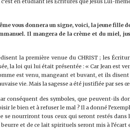
’est en étudiant les Écritures que Jésus Lui-même a
ême vous donnera un signe, voici, la jeune fille d
Emmanuel. Il mangera de la crème et du miel, jusq
disent la première venue du CHRIST ; les Écritu
, la loi qui lui était présentée : « Car Jean est 
’homme est venu, mangeant et buvant, et ils disen
aise vie. Mais la sagesse a été justifiée par ses œuvr
ar conséquent des symboles, que peuvent-ils donc 
oisir le bien et à refuser le mal ? Il a donné l’exemp
 se nourriront tous ceux qui seront restés dans le 
eurre et de ce lait spirituels seront mis à l’écart 