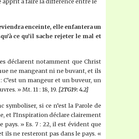
pprit à faire la différence entre le
eviendra enceinte, elle enfantera un
u’à ce qu’il sache rejeter le mal et
res déclarent notamment que Christ
venue ne mangeant ni ne buvant, et ils
t : C’est un mangeur et un buveur, un
es. » Mt. 11 : 18, 19.
{2TG19: 4.2}
symboliser, si ce n’est la Parole de
le, et l’Inspiration déclare clairement
pays. » Es. 7 : 22, il est évident que
et ils ne resteront pas dans le pays. «