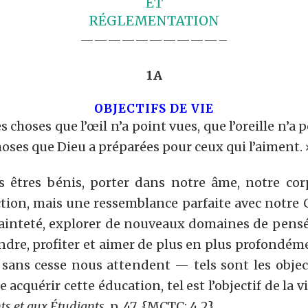
ET
RÉGLEMENTATION
——————————–
1A
OBJECTIFS DE VIE
es choses que l’œil n’a point vues, que l’oreille n’a
es que Dieu a préparées pour ceux qui l’aiment. » 1
 êtres bénis, porter dans notre âme, notre cor
tion, mais une ressemblance parfaite avec notre Cr
sainteté, explorer de nouveaux domaines de pensée
endre, profiter et aimer de plus en plus profondéme
i sans cesse nous attendent — tels sont les object
re acquérir cette éducation, tel est l’objectif de la 
ts et aux Étudiants
, p. 47. {MCTC: 4.2}