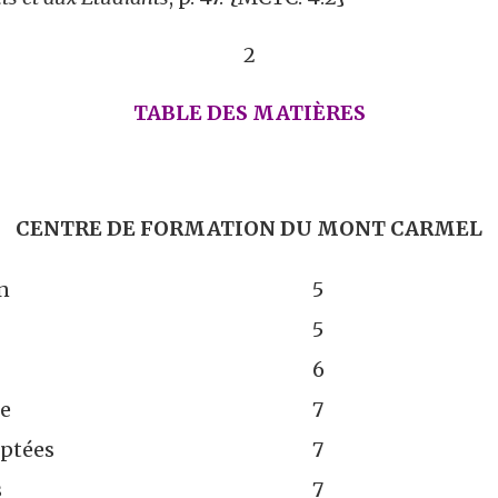
2
TABLE DES MATIÈRES
CENTRE DE FORMATION DU MONT CARMEL
n
5
5
6
e
7
ptées
7
s
7