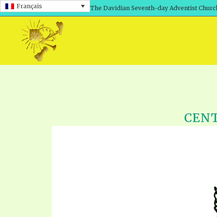
Français
The Davidian Seventh-day Adventist Churc
CEN