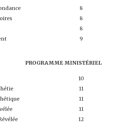
pondance
8
oires
8
8
ent
9
PROGRAMME MINISTÉRIEL
10
phétie
11
phétique
11
vélée
11
Révélée
12