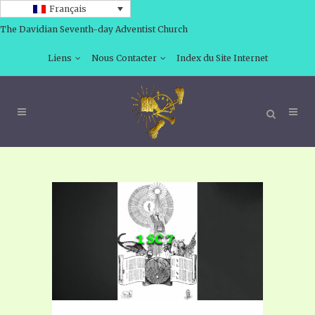
Français
The Davidian Seventh-day Adventist Church
Liens
Nous Contacter
Index du Site Internet