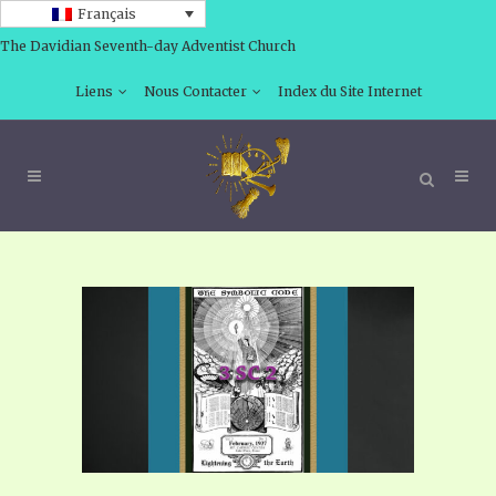
Français
The Davidian Seventh-day Adventist Church
Liens
Nous Contacter
Index du Site Internet