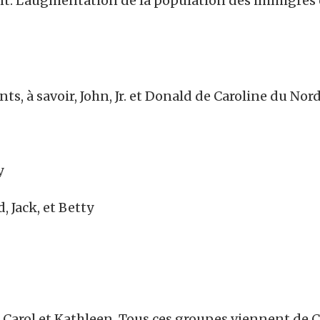
t. L’augmentation de la population des immigrés e
nts, à savoir, John, Jr. et Donald de Caroline du Nord.
y
, Jack, et Betty
es, Carol et Kathleen. Tous ces groupes viennent de C