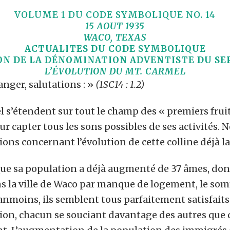
VOLUME 1 DU CODE SYMBOLIQUE NO. 14
15 AOUT 1935
WACO, TEXAS
ACTUALITES DU CODE SYMBOLIQUE
ION DE LA DÉNOMINATION ADVENTISTE DU SE
L’
É
VOLUTION DU MT. CARMEL
anger, salutations : »
(1SC14 : 1.2)
’étendent sur tout le champ des « premiers fruits 
ur capter tous les sons possibles de ses activités
ions concernant l’évolution de cette colline déjà
 sa population a déjà augmenté de 37 âmes, dont 
ns la ville de Waco par manque de logement, le s
anmoins, ils semblent tous parfaitement satisfaits e
ation, chacun se souciant davantage des autres qu