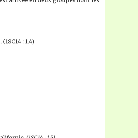
st arrivée en deux groupes dont les
 (1SC14 : 1.4)
alifornie.
(1SC14 : 1.5)