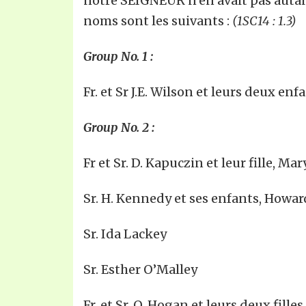
notre SEIGNEUR n’en avait pas autan
noms sont les suivants :
(1SC14 : 1.3)
Group No. 1 :
Fr. et Sr J.E. Wilson et leurs deux enfa
Group No. 2 :
Fr et Sr. D. Kapuczin et leur fille, Mar
Sr. H. Kennedy et ses enfants, Howard
Sr. Ida Lackey
Sr. Esther O’Malley
Fr. et Sr. O. Hogan et leurs deux fill