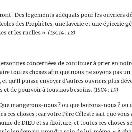
nt : Des logements adéquats pour les ouvriers déjà
 Ecoles des Prophètes, une laverie et une épicerie g
s et les ruelles ».
(1SC14 : 1.8)
rsonnes concernées de continuer à prier en notre
 faire toutes choses afin que nous ne soyons pas u
et qu’Il puisse envoyer d’autres ouvriers plus dévo
s et de pourvoir à tous nos besoins.
(1SC4 : 1.9)
: Que mangerons-nous ? ou que boirons-nous ? ou d
es ces choses ; car votre Père Céleste sait que vous
me de DIEU et sa droiture, et toutes ces choses s
r le lendemain prendra soin de lui-même. « À chaq